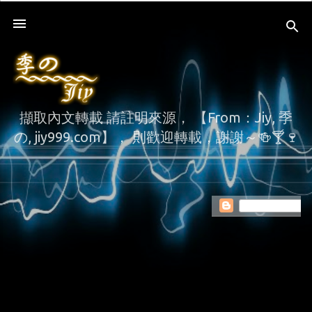
Skip to main content
擷取內文轉載 請註明來源， 【From：Jiy, 季
の, jiy999.com】， 則歡迎轉載，謝謝～🍻🍸🍷
P
o
s
t