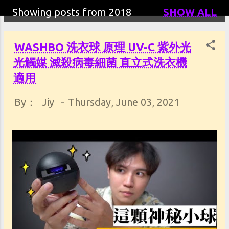
s
Showing posts from 2018
SHOW ALL
WASHBO 洗衣球 原理 UV-C 紫外光
光觸媒 滅殺病毒細菌 直立式洗衣機
適用
By：
Jiy
-
Thursday, June 03, 2021