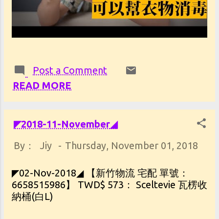
Post a Comment
READ MORE
◤2018-11-November◢
By：
Jiy
-
Thursday, November 01, 2018
◤02-Nov-2018◢ 【新竹物流 宅配 單號：
6658515986】 TWD$ 573： Sceltevie 瓦楞收
納桶(白L)