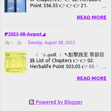
Point 336.55 👉 👉 👉 21.
Herbalife Point 399.05
aming1013_by_FastZone.ORG
READ MORE
https://drive.google.com/file/d/1
KRbgfu040pZzc5fUi0mVTC0HNu
◤2023-08-August◢
oYGunD/view?usp=sharing 哆啦A
夢劇場版第二十一部大雄的太陽王
By：
Jiy
-
Tuesday, August 08, 2023
傳說
https://mega.nz/file/gug2kaAI#Q
﹝ ˈɔː.ɡəst ﹞ ➷點擊跳至 章節目
Zx5oeLr66oFlwCGnKBwXNsIOPO
錄 List of Chapters 👉 👉 02.
yAwgjbV4zATnTTOE 哆啦A夢劇場
Herbalife Point 503.05 👉 08.1 凡
版第十二部大雄的天方夜譚(1991)
士林 👉 08.2 3M 創可貼 人工皮 👉
國粤日客家發音 简繁字幕 MKV
11.1 TaoBao. {全光譜-臺燈} 👉
READ MORE
MEGA@6.65G
11.2 TaoBao. {全光譜-臺燈} +{萬國
FASTPG45E2CDA589GKN_by_Fast
轉接插頭} 👉 13. 剪髮 👉 18.
Zone.ORG
Google Domains 👉 22.1 電信費用
https://mega.nz/file/QAB2xCpI#1
👉 22.2 醫院 領藥 精神科 神經内科
Powered by Blogger
CNkTDEsuhuoquiQGqcY8PonBRq
👉 27. Herbalife Point 227.85 👉