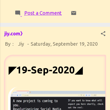
Post a Comment
jiy.com》
By：
Jiy
-
Saturday, September 19, 2020
◤19-Sep-2020◢