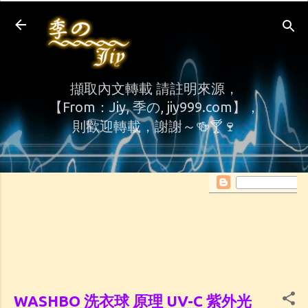
Skip to main content
擷取內文轉載 請註明來源，
【From：Jiy, 季の, jiy999.com】，
則歡迎轉載，謝謝～🍻🍸🍷
WASHBO 洗衣球 原理 UV-C 紫外光