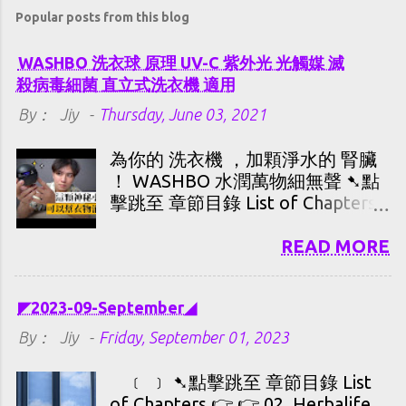
Popular posts from this blog
WASHBO 洗衣球 原理 UV-C 紫外光 光觸媒 滅
殺病毒細菌 直立式洗衣機 適用
By：
Jiy
-
Thursday, June 03, 2021
為你的 洗衣機 ，加顆淨水的 腎臟
！ WASHBO 水潤萬物細無聲 ➷點
擊跳至 章節目錄 List of Chapters
👉 常見狀況 解惑 👉 WASHBO
原理 👉 季の 結論 👉【光觸媒
READ MORE
(TiO₂)】，由觸發→接觸到[有機
物]→淨化，其 實際作用時間 是多
◤2023-09-September◢
少呢？ 👉 紫外光-C 滅殺病毒細菌
時間估算. 👉 紫外光-C 滅毒殺菌 的
By：
Jiy
-
Friday, September 01, 2023
有效 光劑量. 👉 季の 詰究.
﹝ ﹞ ➷點擊跳至 章節目錄 List
of Chapters 👉 👉 02. Herbalife