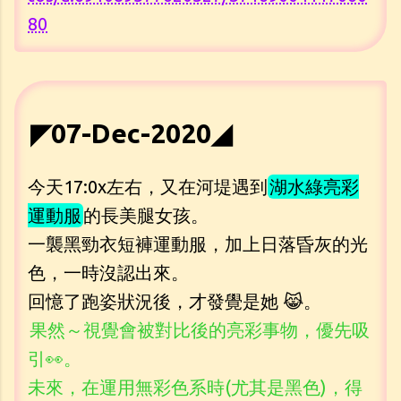
80
◤07-Dec-2020◢
今天17:0x左右，又在河堤遇到
湖水綠亮彩
運動服
的長美腿女孩。
一襲黑勁衣短褲運動服，加上日落昏灰的光
色，一時沒認出來。
回憶了跑姿狀況後，才發覺是她 😹。
果然～視覺會被對比後的亮彩事物，優先吸
引👀。
未來，在運用無彩色系時(尤其是黑色)，得