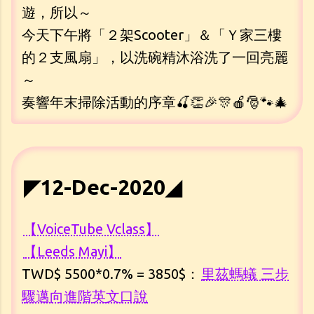
遊，所以～
今天下午將「２架Scooter」＆「Ｙ家三樓
的２支風扇」，以洗碗精沐浴洗了一回亮麗
～
奏響年末掃除活動的序章🍒👏🎉🎊🍎🎅🐾🎄
◤12-Dec-2020◢
【VoiceTube Vclass】
【Leeds Mayi】
TWD$ 5500*0.7% = 3850$：
里茲螞蟻 三步
驟邁向進階英文口說