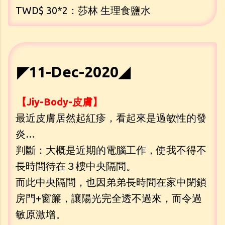
TWD$ 30*2：莎林 生理食鹽水
◤11-Dec-2020◢
【Jiy-Body-皮膚】
最近皮膚居然起紅疹，看起來是過敏性的發
炎…
判斷：大概是近期的電腦工作，使我不得不
長時間待在３樓中央隔間。
而此中央隔間，也因弟弟長時間在家中閉鎖
房門+窗簾，讓陽光完全透不過來，而令過
敏原激增。