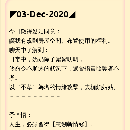
◤03-Dec-2020◢
今日徵得姑姑同意：
讓我有規劃房屋空間、布置使用的權利。
聊天中了解到：
日常中，奶奶除了絮絮叨叨，
於命令不順遂的狀況下，還會指責照護者不
孝。
以［不孝］為名的情緒攻擊，去枷鎖姑姑。
－－－－－－－－－
季＊悟：
人生，必須習得【慧劍斬情絲】。