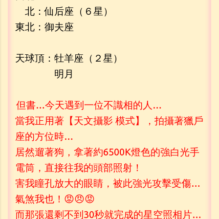
北：仙后座（６星）
東北：御夫座
天球頂：牡羊座（２星）
明月
但書…今天遇到一位不識相的人…
當我正用著【天文攝影 模式】，拍攝著獵戶
座的方位時…
居然遛著狗，拿著約6500K燈色的強白光手
電筒，直接往我的頭部照射！
害我瞳孔放大的眼睛，被此強光攻擊受傷…
氣煞我也！😡😠😡
而那張還剩不到30秒就完成的星空照相片…