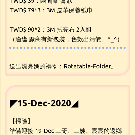
TWD$ 39：瞬間膠-膏狀
TWD$ 79*3：3M 皮革保養紙巾
TWD$ 90*2：3M 拭亮布 2入組
（適逢 廠商有新包裝，舊款出清價。^_^）
送出漂亮媽的禮物：Rotatable-Folder。
◤15-Dec-2020◢
【掃除】
準備迎接 19-Dec 二哥、二嫂、宸宸的返鄉