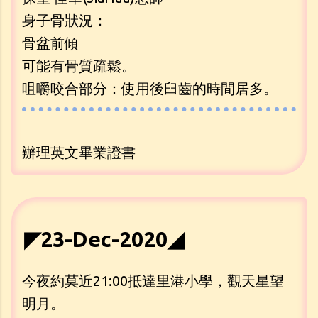
身子骨狀況：
骨盆前傾
可能有骨質疏鬆。
咀嚼咬合部分：使用後臼齒的時間居多。
辦理英文畢業證書
◤23-Dec-2020◢
今夜約莫近21:00抵達里港小學，觀天星望
明月。