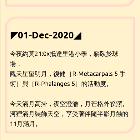
◤01-Dec-2020◢
今夜約莫21:0x抵達里港小學，躺臥於球
場，
觀天星望明月，復健［R-Metacarpals 5 手
術］與［R-Phalanges 5］的活動度。
今天滿月高掛，夜空澄澈，月芒格外皎潔。
河狸滿月裝飾天空，享受著伴隨半影月蝕的
11月滿月。