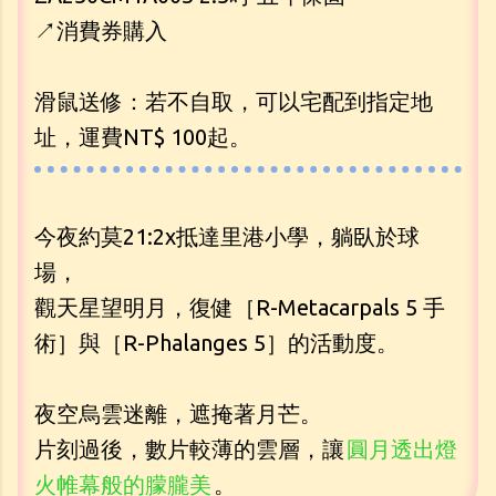
↗消費券購入
滑鼠送修：若不自取，可以宅配到指定地
址，運費NT$ 100起。
今夜約莫21:2x抵達里港小學，躺臥於球
場，
觀天星望明月，復健［R-Metacarpals 5 手
術］與［R-Phalanges 5］的活動度。
夜空烏雲迷離，遮掩著月芒。
片刻過後，數片較薄的雲層，讓
圓月透出燈
火帷幕般的朦朧美
。