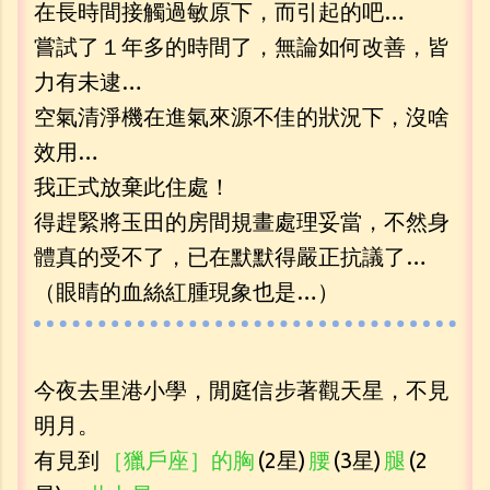
在長時間接觸過敏原下，而引起的吧…
嘗試了１年多的時間了，無論如何改善，皆
力有未逮…
空氣清淨機在進氣來源不佳的狀況下，沒啥
效用…
我正式放棄此住處！
得趕緊將玉田的房間規畫處理妥當，不然身
體真的受不了，已在默默得嚴正抗議了…
（眼睛的血絲紅腫現象也是…）
今夜去里港小學，閒庭信步著觀天星，不見
明月。
有見到
［獵戶座］的胸
(2星)
腰
(3星)
腿
(2