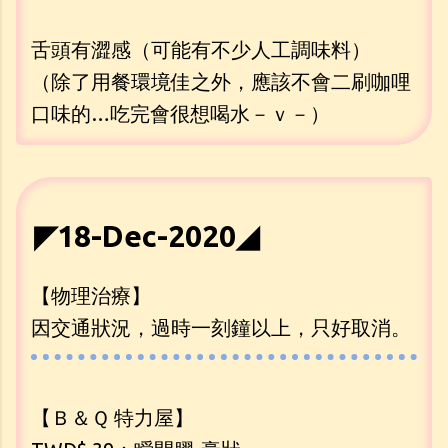
舌頭有澀感（可能有不少人工調味料）
（除了用餐環境佳之外，應該不會二刷咖哩
口味的…吃完會很想喝水－ｖ－）
◤18-Dec-2020◢
【物理治療】
因交通狀況，過時一刻鐘以上，只好取消。
【Ｂ＆Ｑ 特力屋】