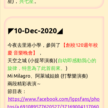
星)，
共七星
。
◤10-Dec-2020◢
今夜去里港小學，參與了
【創校120週年校
慶 音樂晚會】
，
天空之城 (小提琴演奏)(
自幼即感動我心的
旋律，特意為了此首前來。
)
Mi Milagro、阿萊城姑娘 (打擊樂演奏)
兩段精彩表演～
節目表：
https://www.facebook.com/lgpsfans/pho
tos/a.691089577620527/37169004117060