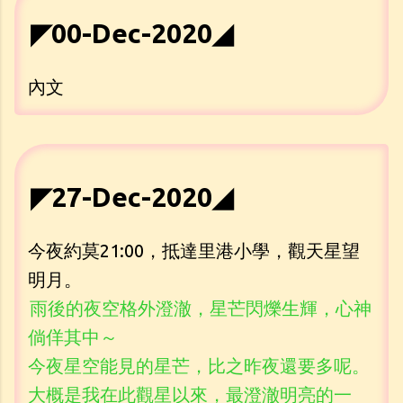
◤00-Dec-2020◢
內文
◤27-Dec-2020◢
今夜約莫21:00，抵達里港小學，觀天星望
明月。
雨後的夜空格外澄澈，星芒閃爍生輝，心神
倘佯其中～
今夜星空能見的星芒，比之昨夜還要多呢。
大概是我在此觀星以來，最澄澈明亮的一