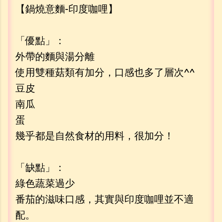
【鍋燒意麵-印度咖哩】
「優點」：
外帶的麵與湯分離
使用雙種菇類有加分，口感也多了層次^^
豆皮
南瓜
蛋
幾乎都是自然食材的用料，很加分！
「缺點」：
綠色蔬菜過少
番茄的滋味口感，其實與印度咖哩並不適
配。