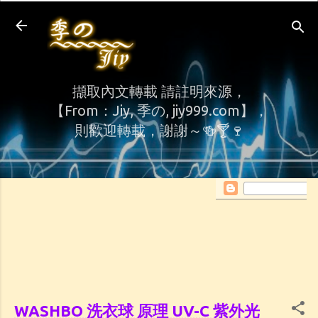
Skip to main content
擷取內文轉載 請註明來源，
【From：Jiy, 季の, jiy999.com】，
則歡迎轉載，謝謝～🍻🍸🍷
WASHBO 洗衣球 原理 UV-C 紫外光