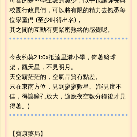
可喜的是～學生數的減少，似乎也讓師長與
校園行政員們，可以將有限的精力去熟悉每
位學童們 (至少叫得出名)，
其之間的互動有更緊密熱絡的感覺呢。
今夜約莫21:0x抵達里港小學，倚著籃球
架，觀天星，不見明月。
天空霧茫茫的，空氣品質有點差。
只在東南方位，見到寥寥數星。(能見度不
佳，得讓瞳孔放大，適應夜空數分鐘後才見
得著。)
【寶康藥局】