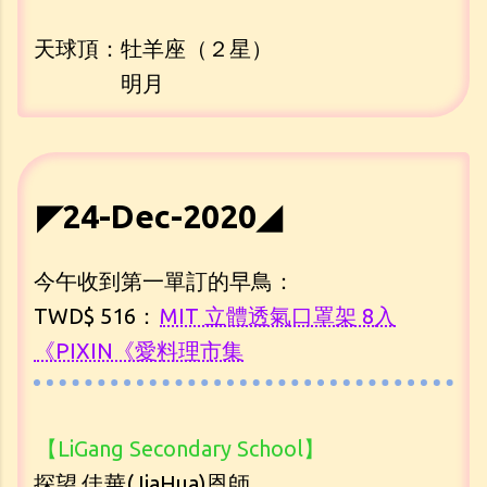
天球頂：牡羊座（２星）
明月
◤24-Dec-2020◢
今午收到第一單訂的早鳥：
TWD$ 516：
MIT 立體透氣口罩架 8入
《PIXIN《愛料理市集
【LiGang Secondary School】
探望 佳華(JiaHua)恩師