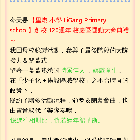
今天是
【里港 小學 LiGang Primary
school】創校 120週年 校慶暨運動大會典禮
～
我回母校錄製活動，參與了最後階段的大隊
接力＆閉幕式。
望著一幕幕熟悉的
時景佳人
，
嬉戲童生
。
在「少子化 + 廣設區域學校」之不合時宜的
政策下，
簡約了諸多活動流程，頒獎＆閉幕會曲，也
由電音取代了樂隊奏鳴，
憶過往相對比，恍若經年韶華逝。