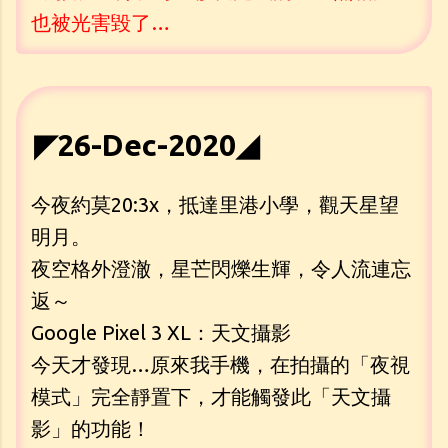
也被光害毀了…
◤26-Dec-2020◢
今夜約莫20:3x，抵達里港小學，觀天星望
明月。
夜空格外澄澈，星芒閃爍生輝，令人流連忘
返～
Google Pixel 3 XL：天文攝影
今天才發現…原來我手機，在拍攝的「夜視
模式」完全靜置下，才能觸發此「天文攝
影」的功能！