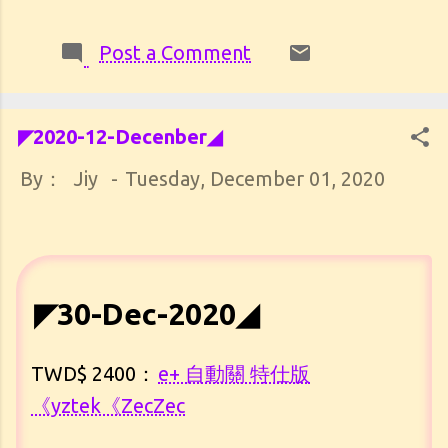
Post a Comment
◤2020-12-Decenber◢
By：
Jiy
-
Tuesday, December 01, 2020
◤30-Dec-2020◢
TWD$ 2400：
e+ 自動關 特仕版
《yztek《ZecZec