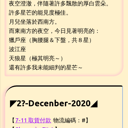
夜空澄澈，伴隨著許多飄散的厚白雲朵。
許多星芒的能見度極佳。
月兒坐落於西南方。
而東南方的夜空，今日見著明亮的：
獵戶座（胸腰腿＆下盤，共８星）
波江座
天狼星（極其明亮～）
還有許多我未能細判的星芒～
◤2?-Decenber-2020◢
【
7-11 取貨付款
物流編碼：#】