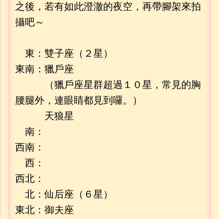
之後，若有如此澄澈的夜空，再帶腳架來拍
攝吧～
東：雙子座（２星）
東南：獵戶座
（獵戶座星群超過１０星，常見的胸
腰腿外，連眼睛都見到囉。）
天狼星
南：
西南：
西：
西北：
北：仙后座（６星）
東北：御夫座